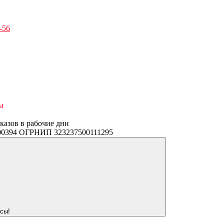
-56
ы
аказов в рабочие дни
3400394 ОГРНИП 323237500111295
сы!