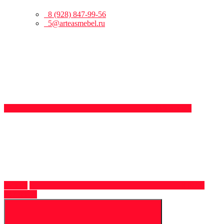
8 (928) 847-99-56
5@arteasmebel.ru
Обратный
звонок
8 (928)
847-99-56