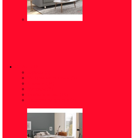
СПАЛЬНЯ
Зеркала
(3)
Модульные спальни
(6)
Кровати
(34)
Матрасы
(8)
Тумбы/комоды
(19)
Аксессуары для сна
(7)