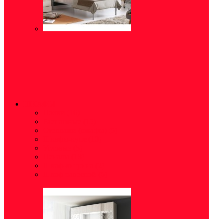
ШКАФЫ
Полки
(16)
Распашные
(15)
Стеллажи (шкафы)
(5)
Шкафы-купе
(10)
Угловые
(5)
Пеналы
(18)
Шкаф-витрина
(2)
Шкаф навесной
(6)