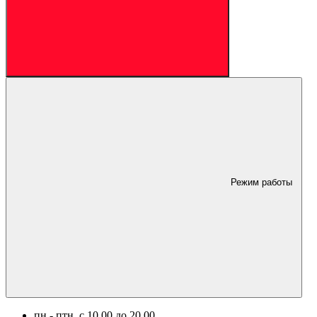
Режим работы
пн.- птн. c 10.00 до 20.00