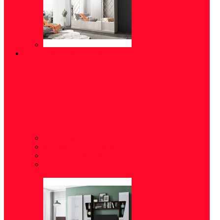
ГОСТИНЫЕ/СТЕНКИ
Готовые решения для гостиных
(24)
Модульные гостиные
(5)
Тумбы под ТВ
(14)
Комоды
(24)