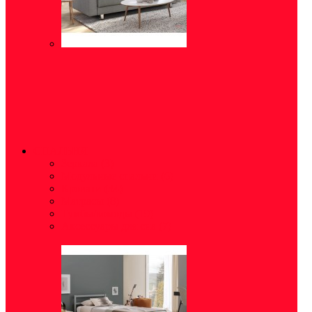
СПАЛЬНЯ
Зеркала
(3)
Модульные спальни
(6)
Кровати
(34)
Матрасы
(8)
Тумбы/комоды
(19)
Аксессуары для сна
(7)