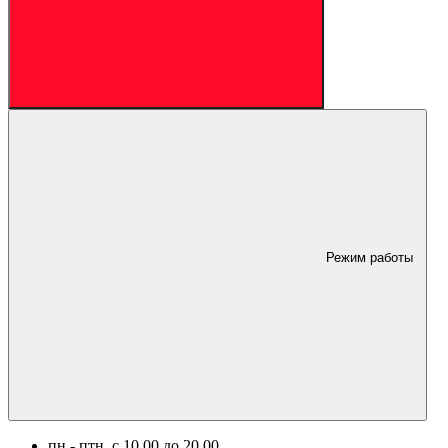
Режим работы
пн.- птн. c 10.00 до 20.00