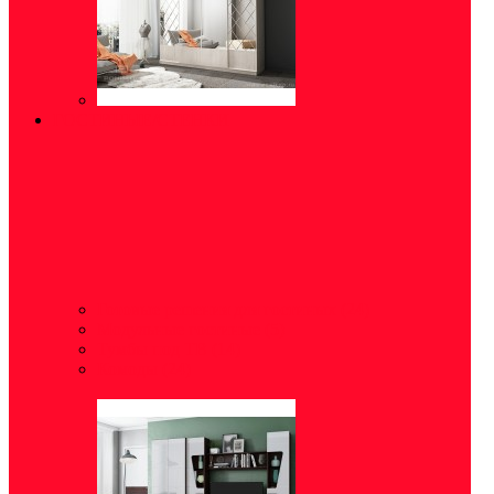
ГОСТИНЫЕ/СТЕНКИ
Готовые решения для гостиных
(24)
Модульные гостиные
(5)
Тумбы под ТВ
(14)
Комоды
(24)