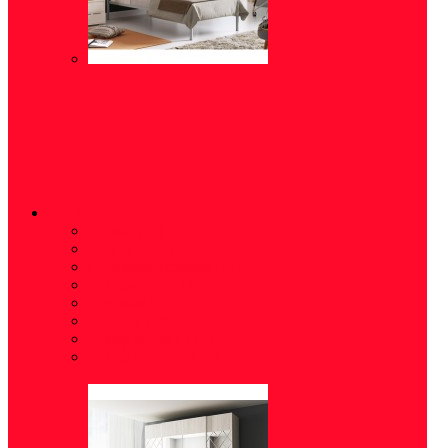
ШКАФЫ
Полки
(16)
Распашные
(15)
Стеллажи (шкафы)
(5)
Шкафы-купе
(10)
Угловые
(5)
Пеналы
(18)
Шкаф-витрина
(2)
Шкаф навесной
(6)