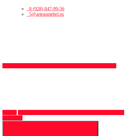
8 (928) 847-99-56
5@arteasmebel.ru
Обратный
звонок
8 (928)
847-99-56