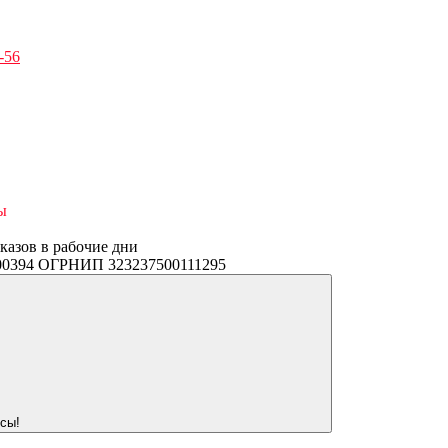
-56
ы
аказов в рабочие дни
3400394 ОГРНИП 323237500111295
сы!