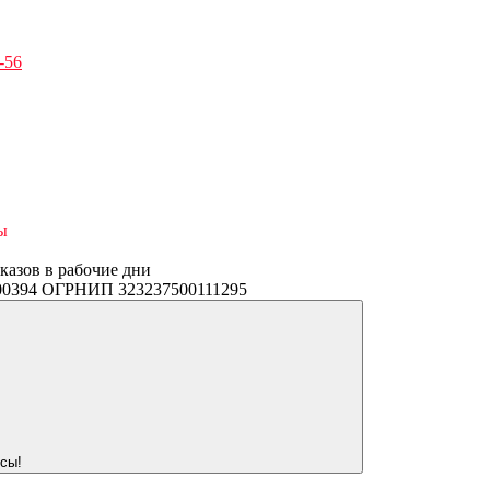
-56
ы
аказов в рабочие дни
3400394 ОГРНИП 323237500111295
сы!