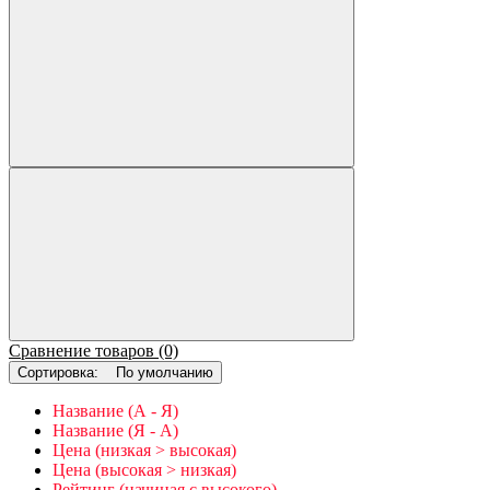
Сравнение товаров (0)
Сортировка:
По умолчанию
Название (А - Я)
Название (Я - А)
Цена (низкая > высокая)
Цена (высокая > низкая)
Рейтинг (начиная с высокого)