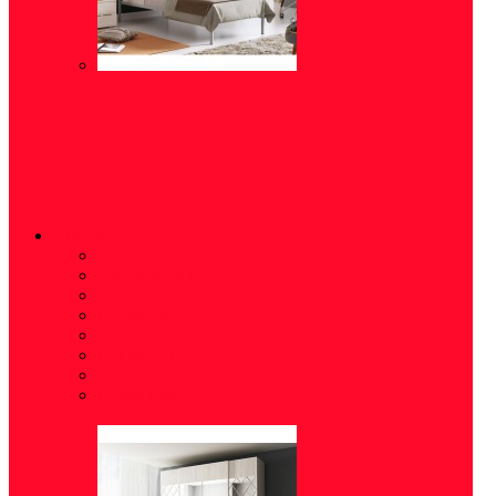
ШКАФЫ
Полки
(16)
Распашные
(15)
Стеллажи (шкафы)
(5)
Шкафы-купе
(10)
Угловые
(5)
Пеналы
(18)
Шкаф-витрина
(2)
Шкаф навесной
(6)