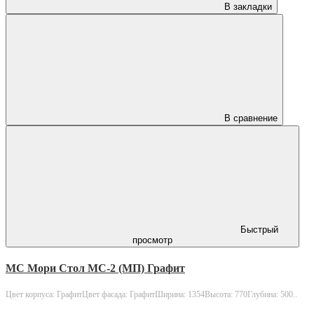
В закладки
В сравнение
Быстрый
просмотр
МС Мори Стол МС-2 (МП) Графит
Цвет корпуса: ГрафитЦвет фасада: ГрафитШирина: 1354Высота: 770Глубина: 500..