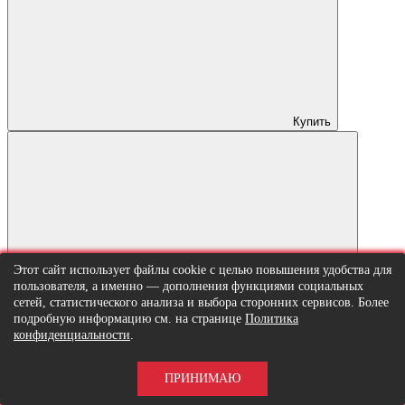
Купить
В закладки
Этот сайт использует файлы cookie с целью повышения удобства для
пользователя, а именно — дополнения функциями социальных
сетей, статистического анализа и выбора сторонних сервисов. Более
подробную информацию см. на странице
Политика
конфиденциальности
.
ПРИНИМАЮ