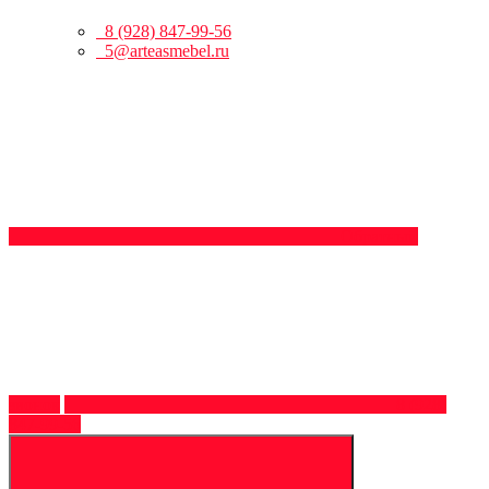
8 (928) 847-99-56
5@arteasmebel.ru
Обратный
звонок
8 (928)
847-99-56