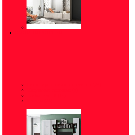
ГОСТИНЫЕ/СТЕНКИ
Готовые решения для гостиных
(24)
Модульные гостиные
(5)
Тумбы под ТВ
(14)
Комоды
(24)