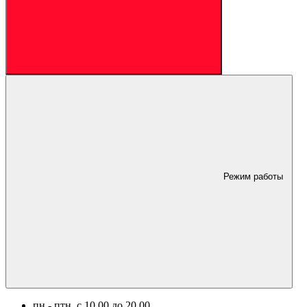
Режим работы
пн.- птн. c 10.00 до 20.00