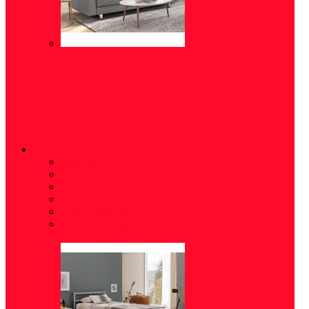
СПАЛЬНЯ
Зеркала
(3)
Модульные спальни
(6)
Кровати
(34)
Матрасы
(8)
Тумбы/комоды
(19)
Аксессуары для сна
(7)