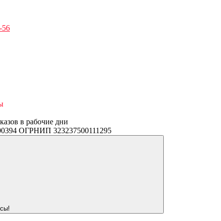
-56
ы
аказов в рабочие дни
3400394 ОГРНИП 323237500111295
сы!