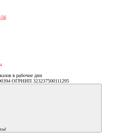
-56
ы
аказов в рабочие дни
3400394 ОГРНИП 323237500111295
сы!