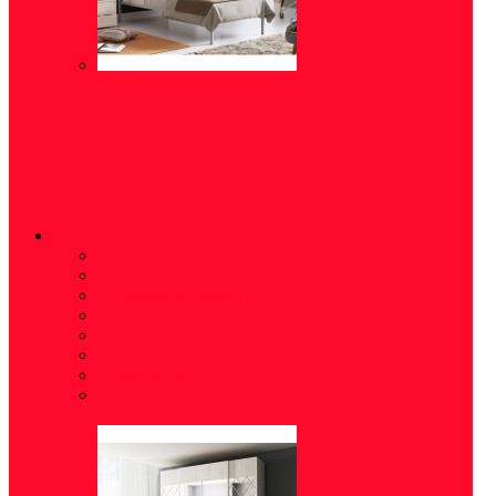
ШКАФЫ
Полки
(16)
Распашные
(15)
Стеллажи (шкафы)
(5)
Шкафы-купе
(10)
Угловые
(5)
Пеналы
(18)
Шкаф-витрина
(2)
Шкаф навесной
(6)