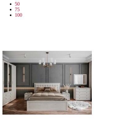
50
75
100