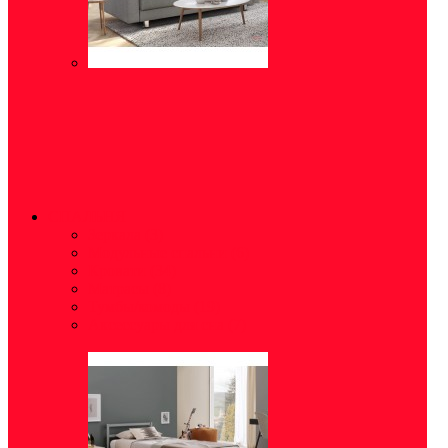
СПАЛЬНЯ
Зеркала
(3)
Модульные спальни
(6)
Кровати
(34)
Матрасы
(8)
Тумбы/комоды
(19)
Аксессуары для сна
(7)