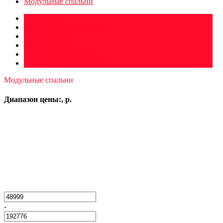
Модульные спальни
Зеркала
(3)
Модульные спальни
(6)
Кровати
(34)
Матрасы
(8)
Тумбы/комоды
(19)
Аксессуары для сна
(7)
Модульные спальни
Диапазон цены:, р.
-