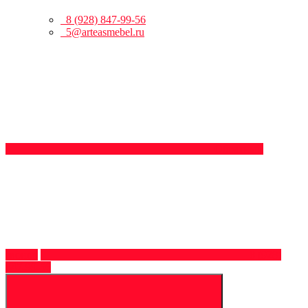
8 (928) 847-99-56
5@arteasmebel.ru
Обратный
звонок
8 (928)
847-99-56