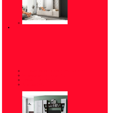
ГОСТИНЫЕ/СТЕНКИ
Готовые решения для гостиных
(24)
Модульные гостиные
(5)
Тумбы под ТВ
(14)
Комоды
(24)