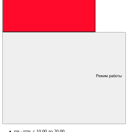
Режим работы
пн.- птн. c 10.00 до 20.00