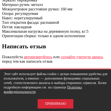
Зеркало: еврокромка
Материал ручек: металл
Межцентровое расстояние ручки: 160 мм
Опора: регулируемая
Навес: нерегулируемый
Тип открытия фасада: распашной
Петля: накладная
Максимальная нагрузка на деревянную полку, кг:5
Ориентация сборки: только в одном исполнении
Написать отзыв
Пожалуйста
авторизируйтесь
или
создайте учетную запись
перед тем как написать отзыв
Информация
Этот сайт использует файлы cookie с целью повышения удобства для
пользователя, а именно — дополнения функциями социальных
О нас
сетей, статистического анализа и выбора сторонних сервисов. Более
Информация о доставке
подробную информацию см. на странице
Политика
Политика конфиденциальности
конфиденциальности
.
Договор оферта
О магазине
Оплата
ПРИНИМАЮ
Возврат товара