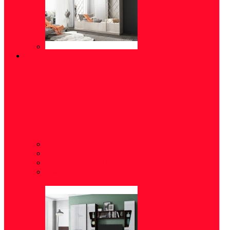
ГОСТИНЫЕ/СТЕНКИ
Готовые решения для гостиных
(24)
Модульные гостиные
(5)
Тумбы под ТВ
(14)
Комоды
(24)