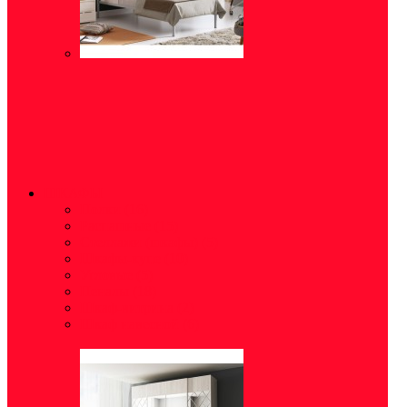
ШКАФЫ
Полки
(16)
Распашные
(15)
Стеллажи (шкафы)
(5)
Шкафы-купе
(10)
Угловые
(5)
Пеналы
(18)
Шкаф-витрина
(2)
Шкаф навесной
(6)