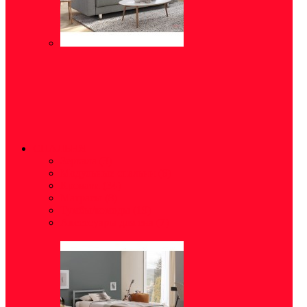
СПАЛЬНЯ
Зеркала
(3)
Модульные спальни
(6)
Кровати
(34)
Матрасы
(8)
Тумбы/комоды
(19)
Аксессуары для сна
(7)