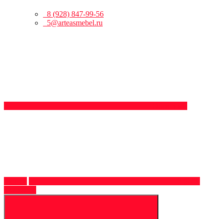
8 (928) 847-99-56
5@arteasmebel.ru
Обратный
звонок
8 (928)
847-99-56