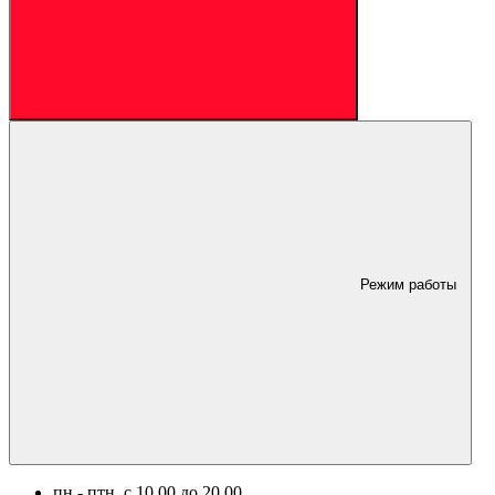
Режим работы
пн.- птн. c 10.00 до 20.00