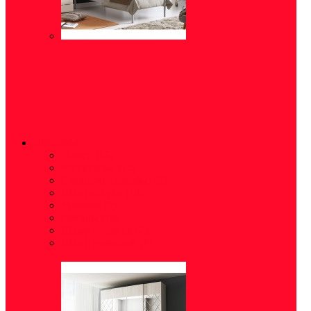
ШКАФЫ
Полки
(16)
Распашные
(15)
Стеллажи (шкафы)
(5)
Шкафы-купе
(10)
Угловые
(5)
Пеналы
(18)
Шкаф-витрина
(2)
Шкаф навесной
(6)