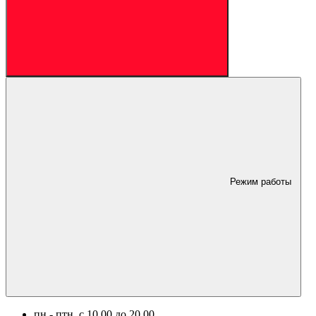
Режим работы
пн.- птн. c 10.00 до 20.00