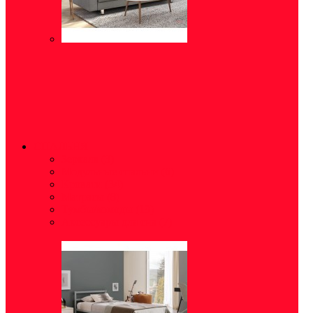
СПАЛЬНЯ
Зеркала
(3)
Модульные спальни
(6)
Кровати
(34)
Матрасы
(8)
Тумбы/комоды
(19)
Аксессуары для сна
(7)