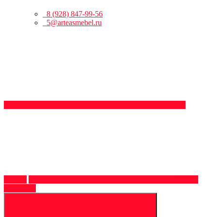
8 (928) 847-99-56
5@arteasmebel.ru
Обратный
звонок
8 (928)
847-99-56