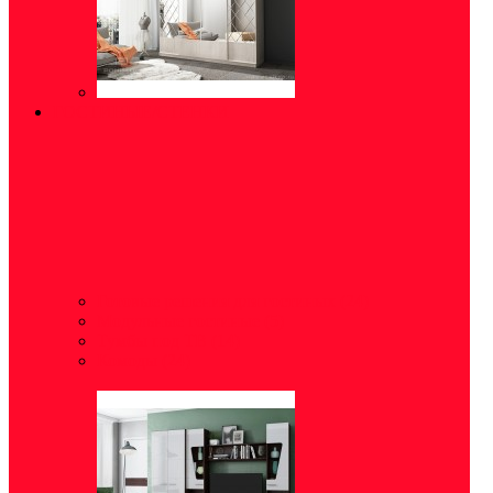
ГОСТИНЫЕ/СТЕНКИ
Готовые решения для гостиных
(24)
Модульные гостиные
(5)
Тумбы под ТВ
(14)
Комоды
(24)