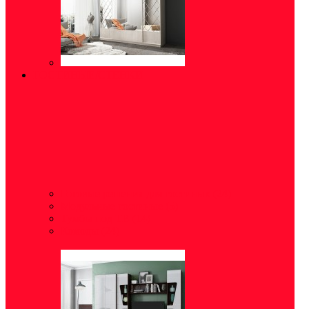
ГОСТИНЫЕ/СТЕНКИ
Готовые решения для гостиных
(24)
Модульные гостиные
(5)
Тумбы под ТВ
(14)
Комоды
(24)