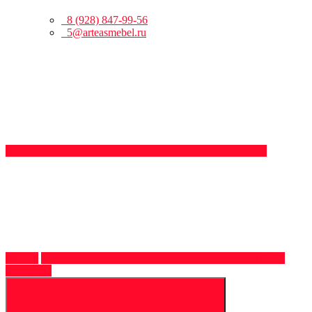
8 (928) 847-99-56
5@arteasmebel.ru
Обратный
звонок
8 (928)
847-99-56