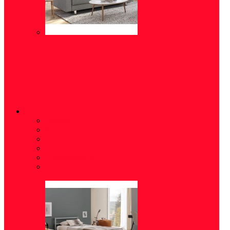
СПАЛЬНЯ
Зеркала
(3)
Модульные спальни
(6)
Кровати
(34)
Матрасы
(8)
Тумбы/комоды
(19)
Аксессуары для сна
(7)