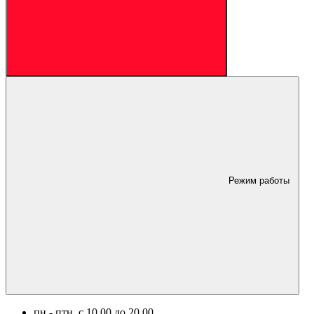
Режим работы
пн.- птн. c 10.00 до 20.00