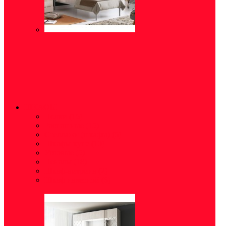
ШКАФЫ
Полки
(16)
Распашные
(15)
Стеллажи (шкафы)
(5)
Шкафы-купе
(10)
Угловые
(5)
Пеналы
(18)
Шкаф-витрина
(2)
Шкаф навесной
(6)