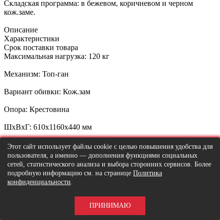
Складская программа: в бежевом, коричневом и черном
кож.заме.
Описание
Характеристики
Срок поставки товара
Максимальная нагрузка: 120 кг
Механизм: Топ-ган
Вариант обивки: Кож.зам
Опора: Крестовина
ШxВxГ: 610x1160x440 мм
Вес: 14 кг
Этот сайт использует файлы cookie с целью повышения удобства для
пользователя, а именно — дополнения функциями социальных
Написать отзыв
сетей, статистического анализа и выбора сторонних сервисов. Более
подробную информацию см. на странице
Политика
конфиденциальности
.
Пожалуйста
авторизируйтесь
или
создайте учетную запись
перед тем как написать отзыв
ПРИНИМАЮ
Информация