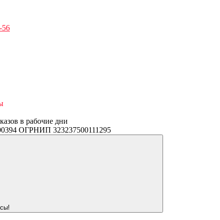
-56
ы
аказов в рабочие дни
3400394 ОГРНИП 323237500111295
сы!