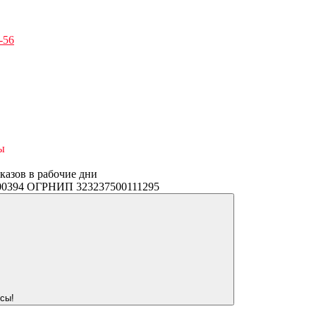
-56
ы
аказов в рабочие дни
3400394 ОГРНИП 323237500111295
сы!