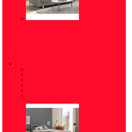
СПАЛЬНЯ
Зеркала
(3)
Модульные спальни
(6)
Кровати
(34)
Матрасы
(8)
Тумбы/комоды
(19)
Аксессуары для сна
(7)