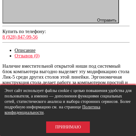
Отправить
Купить по телефону:
8 (928) 847-99-56
Описание
Отзывов (0)
Наличие вместительной открытой ниши под системный
блок компьютера выгодно выделяет эту модификацию стола
Лик-5 среди других столов этой линейки. Эргономичная
конструкция стола делает работу за компьютером простой и
приятной.
Этот сайт использует файлы cookie с целью повышения удобства для
пользователя, а именно — дополнения функциями социальных
Преимущества письменного стола:
сетей, статистического анализа и выбора сторонних сервисов. Более
• Мультифункциональное наполнение
подробную информацию см. на странице
Политика
• Три выдвижных ящика на роликовых направляющих
конфиденциальности
.
• Наличие ниши под системный блок с удобной открытой
полкой
• Выкатная полка под клавиатуру
ПРИНИМАЮ