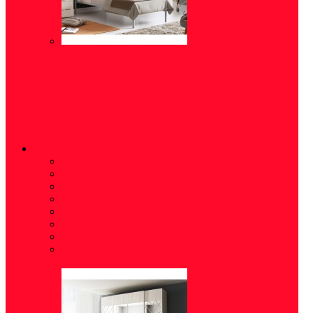
ШКАФЫ
Полки
(16)
Распашные
(15)
Стеллажи (шкафы)
(5)
Шкафы-купе
(10)
Угловые
(5)
Пеналы
(18)
Шкаф-витрина
(2)
Шкаф навесной
(6)