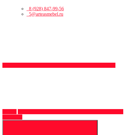
8 (928) 847-99-56
5@arteasmebel.ru
Обратный
звонок
8 (928)
847-99-56