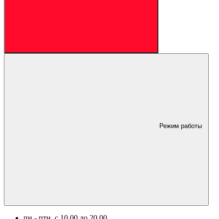
Режим работы
пн.- птн. c 10.00 до 20.00