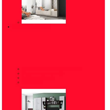
ГОСТИНЫЕ/СТЕНКИ
Готовые решения для гостиных
(24)
Модульные гостиные
(5)
Тумбы под ТВ
(14)
Комоды
(24)