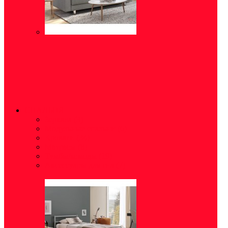
СПАЛЬНЯ
Зеркала
(3)
Модульные спальни
(6)
Кровати
(34)
Матрасы
(8)
Тумбы/комоды
(19)
Аксессуары для сна
(7)