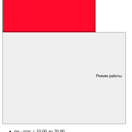
Режим работы
пн.- птн. c 10.00 до 20.00