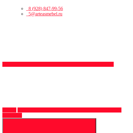
8 (928) 847-99-56
5@arteasmebel.ru
Обратный
звонок
8 (928)
847-99-56