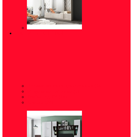
ГОСТИНЫЕ/СТЕНКИ
Готовые решения для гостиных
(24)
Модульные гостиные
(5)
Тумбы под ТВ
(14)
Комоды
(24)