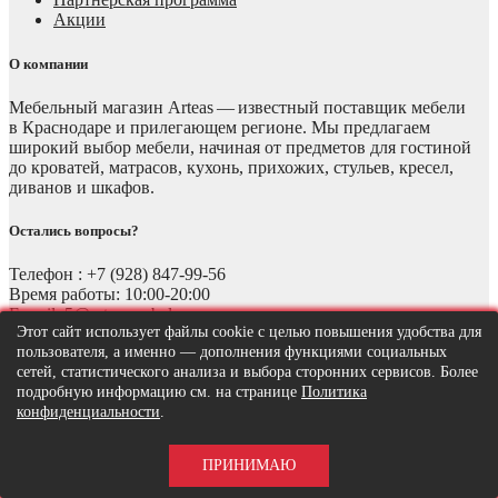
Акции
О компании
Мебельный магазин Arteas — известный поставщик мебели
в Краснодаре и прилегающем регионе. Мы предлагаем
широкий выбор мебели, начиная от предметов для гостиной
до кроватей, матрасов, кухонь, прихожих, стульев, кресел,
диванов и шкафов.
Остались вопросы?
Телефон : +7 (928) 847-99-56
Время работы: 10:00-20:00
E-mail: 5@arteasmebel.ru
Этот сайт использует файлы cookie с целью повышения удобства для
ИНН 236003400394
пользователя, а именно — дополнения функциями социальных
сетей, статистического анализа и выбора сторонних сервисов. Более
ОГРНИП 323237500111295
подробную информацию см. на странице
Политика
конфиденциальности
.
ПРИНИМАЮ