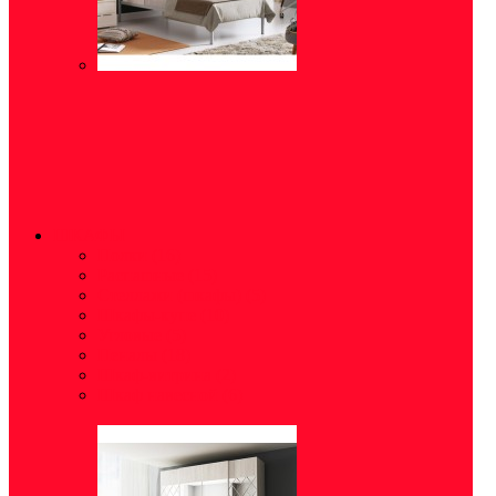
ШКАФЫ
Полки
(16)
Распашные
(15)
Стеллажи (шкафы)
(5)
Шкафы-купе
(10)
Угловые
(5)
Пеналы
(18)
Шкаф-витрина
(2)
Шкаф навесной
(6)