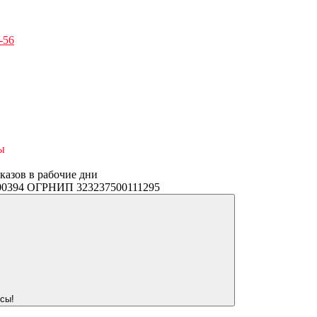
-56
ы
аказов в рабочие дни
3400394 ОГРНИП 323237500111295
сы!