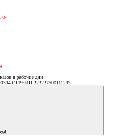
-56
ы
аказов в рабочие дни
3400394 ОГРНИП 323237500111295
сы!