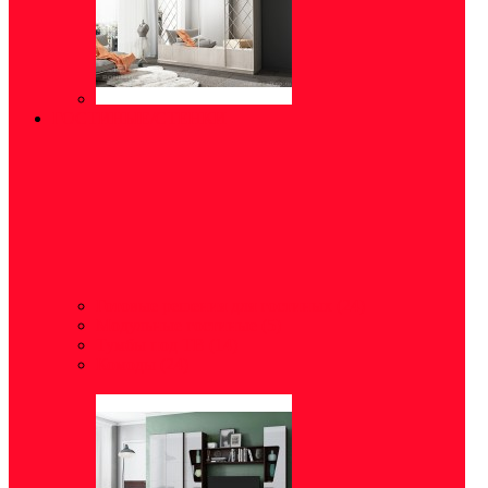
ГОСТИНЫЕ/СТЕНКИ
Готовые решения для гостиных
(24)
Модульные гостиные
(5)
Тумбы под ТВ
(14)
Комоды
(24)