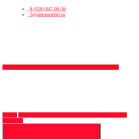
8 (928) 847-99-56
5@arteasmebel.ru
Обратный
звонок
8 (928)
847-99-56