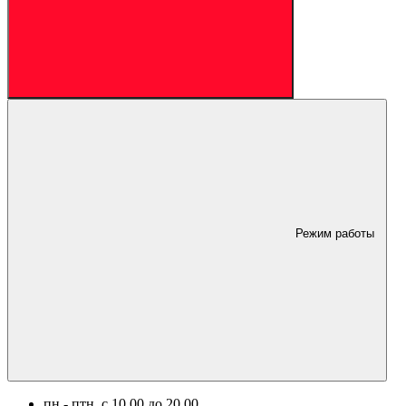
Режим работы
пн.- птн. c 10.00 до 20.00