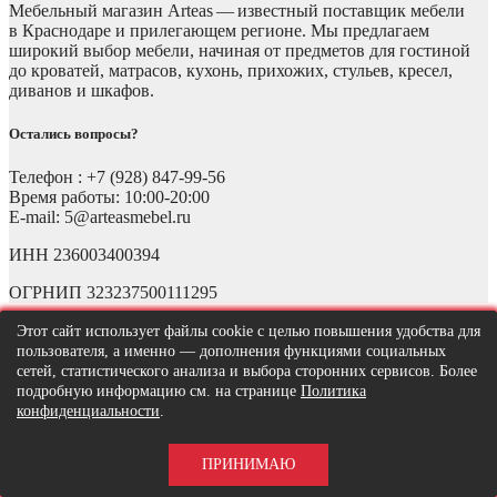
Мебельный магазин Arteas — известный поставщик мебели
в Краснодаре и прилегающем регионе. Мы предлагаем
широкий выбор мебели, начиная от предметов для гостиной
до кроватей, матрасов, кухонь, прихожих, стульев, кресел,
диванов и шкафов.
Остались вопросы?
Телефон : +7 (928) 847-99-56
Время работы: 10:00-20:00
E-mail: 5@arteasmebel.ru
ИНН 236003400394
ОГРНИП 323237500111295
Этот сайт использует файлы cookie с целью повышения удобства для
пользователя, а именно — дополнения функциями социальных
сетей, статистического анализа и выбора сторонних сервисов. Более
подробную информацию см. на странице
Политика
конфиденциальности
.
ПРИНИМАЮ