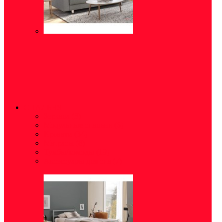
СПАЛЬНЯ
Зеркала
(3)
Модульные спальни
(6)
Кровати
(34)
Матрасы
(8)
Тумбы/комоды
(19)
Аксессуары для сна
(7)