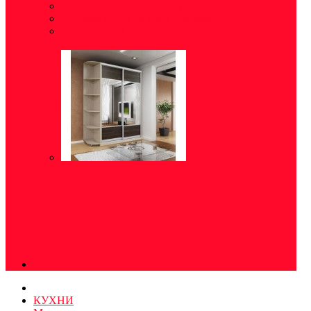
Модульные прихожие
(5)
Готовые решения для прихожей
(8)
Обувница
(5)
КУХНИ