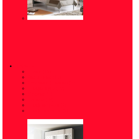
ШКАФЫ
Полки
(16)
Распашные
(15)
Стеллажи (шкафы)
(5)
Шкафы-купе
(10)
Угловые
(5)
Пеналы
(18)
Шкаф-витрина
(2)
Шкаф навесной
(6)