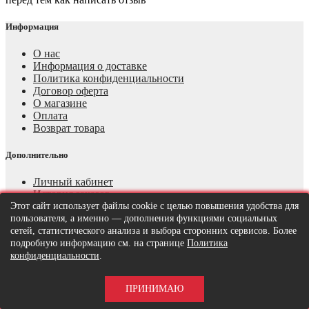
Информация
О нас
Информация о доставке
Политика конфиденциальности
Договор оферта
О магазине
Оплата
Возврат товара
Дополнительно
Личный кабинет
История заказов
Этот сайт использует файлы cookie с целью повышения удобства для
Рассылка
пользователя, а именно — дополнения функциями социальных
Производитель
сетей, статистического анализа и выбора сторонних сервисов. Более
Подарочные сертификаты
подробную информацию см. на странице
Политика
Партнёрская программа
конфиденциальности
.
Акции
О компании
ПРИНИМАЮ