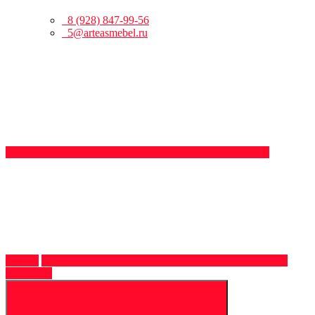
8 (928) 847-99-56
5@arteasmebel.ru
Обратный
звонок
8 (928)
847-99-56