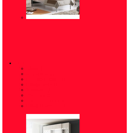
ШКАФЫ
Полки
(16)
Распашные
(15)
Стеллажи (шкафы)
(5)
Шкафы-купе
(10)
Угловые
(5)
Пеналы
(18)
Шкаф-витрина
(2)
Шкаф навесной
(6)