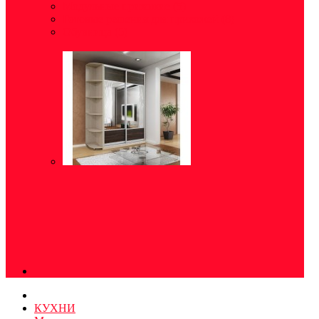
Модульные прихожие
(5)
Готовые решения для прихожей
(8)
Обувница
(5)
КУХНИ