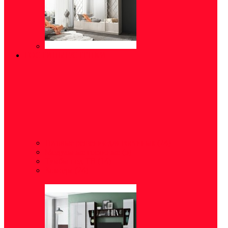
ГОСТИНЫЕ/СТЕНКИ
Готовые решения для гостиных
(24)
Модульные гостиные
(5)
Тумбы под ТВ
(14)
Комоды
(24)