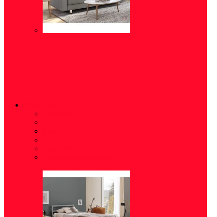
СПАЛЬНЯ
Зеркала
(3)
Модульные спальни
(6)
Кровати
(34)
Матрасы
(8)
Тумбы/комоды
(19)
Аксессуары для сна
(7)