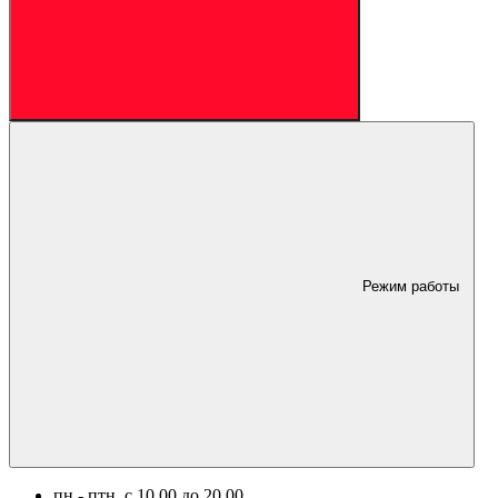
Режим работы
пн.- птн. c 10.00 до 20.00