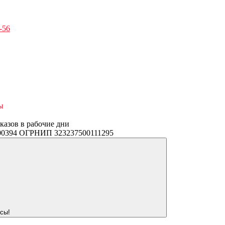
-56
ы
аказов в рабочие дни
3400394 ОГРНИП 323237500111295
сы!