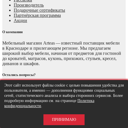
Производитель
Подарочные сертификаты
Партнёрская программа
Акции
О компании
Мебельный магазин Arteas — известный поставщик мебели
в Краснодаре и прилегающем регионе. Мы предлагаем
широкий выбор мебели, начиная от предметов для гостиной
до кроватей, матрасов, кухонь, прихожих, стульев, кресел,
диванов и шкафов.
Остались вопросы?
Этот сайт использует файлы cookie с целью повышения удобства для
Телефон : +7 (928) 847-99-56
пользователя, а именно — дополнения функциями социальных
Время работы: 10:00-20:00
сетей, статистического анализа и выбора сторонних сервисов. Более
E-mail: 5@arteasmebel.ru
подробную информацию см. на странице
Политика
ИНН 236003400394
конфиденциальности
.
ОГРНИП 323237500111295
ПРИНИМАЮ