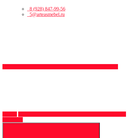
8 (928) 847-99-56
5@arteasmebel.ru
Обратный
звонок
8 (928)
847-99-56