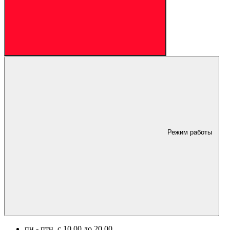
Режим работы
пн.- птн. c 10.00 до 20.00