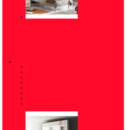
ШКАФЫ
Полки
(16)
Распашные
(15)
Стеллажи (шкафы)
(5)
Шкафы-купе
(10)
Угловые
(5)
Пеналы
(18)
Шкаф-витрина
(2)
Шкаф навесной
(6)