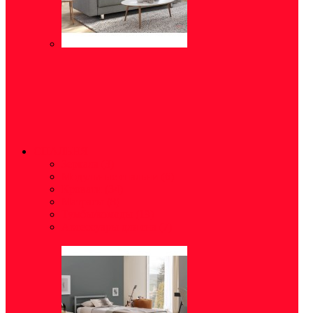
СПАЛЬНЯ
Зеркала
(3)
Модульные спальни
(6)
Кровати
(34)
Матрасы
(8)
Тумбы/комоды
(19)
Аксессуары для сна
(7)