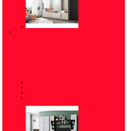
ГОСТИНЫЕ/СТЕНКИ
Готовые решения для гостиных
(24)
Модульные гостиные
(5)
Тумбы под ТВ
(14)
Комоды
(24)