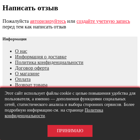
Написать отзыв
Пожалуйста
авторизируйтесь
или
создайте учетную запись
перед тем как написать отзыв
Информация
О нас
Информация о доставке
Политика конфиденциальности
Договор оферта
О магазине
Оплата
Возврат товара
Этот сайт использует файлы cookie с целью повышения удобства для
Дополнительно
пользователя, а именно — дополнения функциями социальных
сетей, статистического анализа и выбора сторонних сервисов. Более
Личный кабинет
подробную информацию см. на странице
Политика
История заказов
конфиденциальности
.
Рассылка
Производитель
ПРИНИМАЮ
Подарочные сертификаты
Партнёрская программа