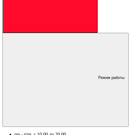
Режим работы
пн.- птн. c 10.00 до 20.00