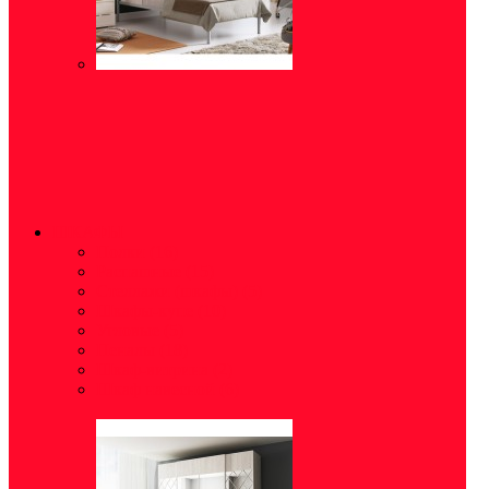
ШКАФЫ
Полки
(16)
Распашные
(15)
Стеллажи (шкафы)
(5)
Шкафы-купе
(10)
Угловые
(5)
Пеналы
(18)
Шкаф-витрина
(2)
Шкаф навесной
(6)