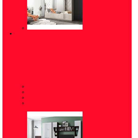
ГОСТИНЫЕ/СТЕНКИ
Готовые решения для гостиных
(24)
Модульные гостиные
(5)
Тумбы под ТВ
(14)
Комоды
(24)