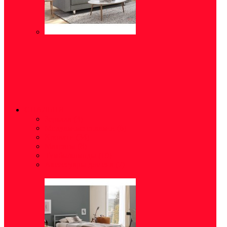
СПАЛЬНЯ
Зеркала
(3)
Модульные спальни
(6)
Кровати
(34)
Матрасы
(8)
Тумбы/комоды
(19)
Аксессуары для сна
(7)