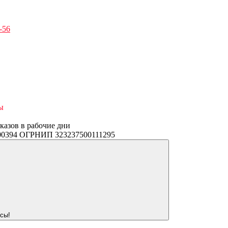
-56
ы
аказов в рабочие дни
3400394 ОГРНИП 323237500111295
сы!