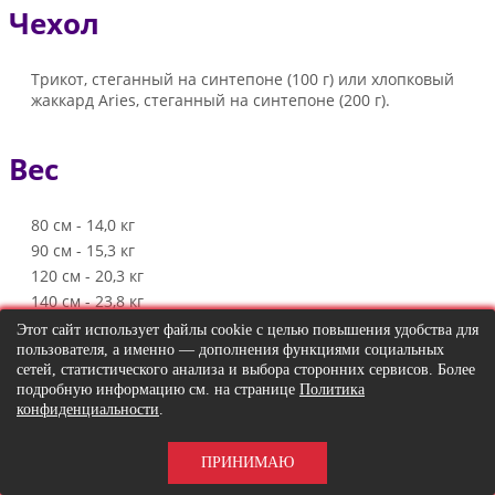
Чехол
Трикот, стеганный на синтепоне (100 г) или хлопковый
жаккард Aries, стеганный на синтепоне (200 г).
Вес
80 см - 14,0 кг
90 см - 15,3 кг
120 см - 20,3 кг
140 см - 23,8 кг
160 см - 27,4 кг
Этот сайт использует файлы cookie с целью повышения удобства для
пользователя, а именно — дополнения функциями социальных
180 см - 31,2 кг
сетей, статистического анализа и выбора сторонних сервисов. Более
подробную информацию см. на странице
Политика
Написать отзыв
конфиденциальности
.
Пожалуйста
авторизируйтесь
или
создайте учетную запись
ПРИНИМАЮ
перед тем как написать отзыв