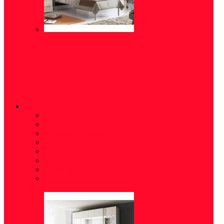
ШКАФЫ
Полки
(16)
Распашные
(15)
Стеллажи (шкафы)
(5)
Шкафы-купе
(10)
Угловые
(5)
Пеналы
(18)
Шкаф-витрина
(2)
Шкаф навесной
(6)