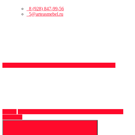
8 (928) 847-99-56
5@arteasmebel.ru
Обратный
звонок
8 (928)
847-99-56