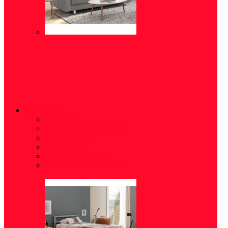
СПАЛЬНЯ
Зеркала
(3)
Модульные спальни
(6)
Кровати
(34)
Матрасы
(8)
Тумбы/комоды
(19)
Аксессуары для сна
(7)