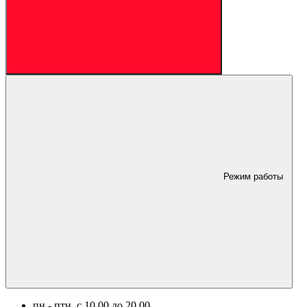
Режим работы
пн.- птн. c 10.00 до 20.00