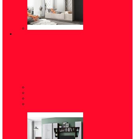
ГОСТИНЫЕ/СТЕНКИ
Готовые решения для гостиных
(24)
Модульные гостиные
(5)
Тумбы под ТВ
(14)
Комоды
(24)