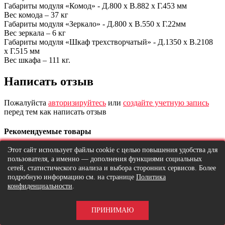
Габариты модуля «Комод» - Д.800 х В.882 х Г.453 мм
Вес комода – 37 кг
Габариты модуля «Зеркало» - Д.800 х В.550 х Г.22мм
Вес зеркала – 6 кг
Габариты модуля «Шкаф трехстворчатый» - Д.1350 х В.2108
х Г.515 мм
Вес шкафа – 111 кг.
Написать отзыв
Пожалуйста
авторизируйтесь
или
создайте учетную запись
перед тем как написать отзыв
Рекомендуемые товары
Этот сайт использует файлы cookie с целью повышения удобства для
пользователя, а именно — дополнения функциями социальных
сетей, статистического анализа и выбора сторонних сервисов. Более
подробную информацию см. на странице
Политика
конфиденциальности
.
ПРИНИМАЮ