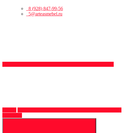
8 (928) 847-99-56
5@arteasmebel.ru
Обратный
звонок
8 (928)
847-99-56