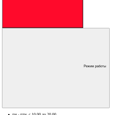
Режим работы
пн.- птн. c 10.00 до 20.00