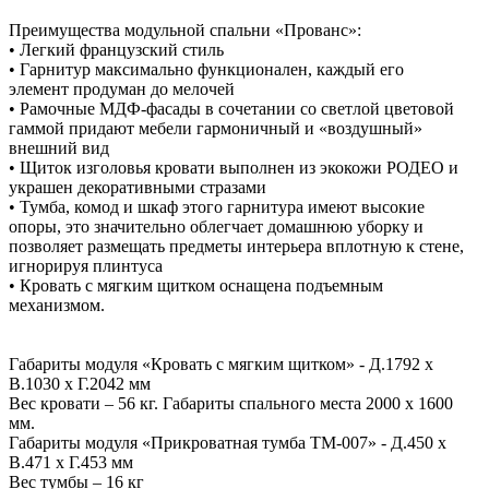
Преимущества модульной спальни «Прованс»:
• Легкий французский стиль
• Гарнитур максимально функционален, каждый его
элемент продуман до мелочей
• Рамочные МДФ-фасады в сочетании со светлой цветовой
гаммой придают мебели гармоничный и «воздушный»
внешний вид
• Щиток изголовья кровати выполнен из экокожи РОДЕО и
украшен декоративными стразами
• Тумба, комод и шкаф этого гарнитура имеют высокие
опоры, это значительно облегчает домашнюю уборку и
позволяет размещать предметы интерьера вплотную к стене,
игнорируя плинтуса
• Кровать с мягким щитком оснащена подъемным
механизмом.
Габариты модуля «Кровать с мягким щитком» - Д.1792 х
В.1030 х Г.2042 мм
Вес кровати – 56 кг. Габариты спального места 2000 x 1600
мм.
Габариты модуля «Прикроватная тумба ТМ-007» - Д.450 х
В.471 х Г.453 мм
Вес тумбы – 16 кг