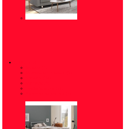
СПАЛЬНЯ
Зеркала
(3)
Модульные спальни
(6)
Кровати
(34)
Матрасы
(8)
Тумбы/комоды
(19)
Аксессуары для сна
(7)