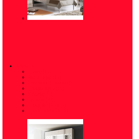
ШКАФЫ
Полки
(16)
Распашные
(15)
Стеллажи (шкафы)
(5)
Шкафы-купе
(10)
Угловые
(5)
Пеналы
(18)
Шкаф-витрина
(2)
Шкаф навесной
(6)