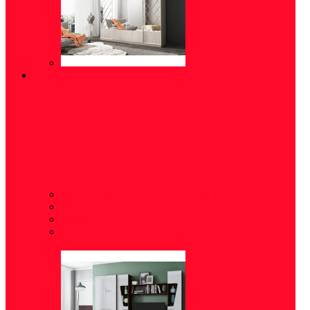
ГОСТИНЫЕ/СТЕНКИ
Готовые решения для гостиных
(24)
Модульные гостиные
(5)
Тумбы под ТВ
(14)
Комоды
(24)