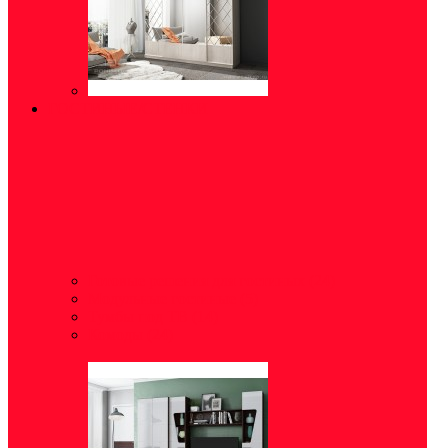
ГОСТИНЫЕ/СТЕНКИ
Готовые решения для гостиных
(24)
Модульные гостиные
(5)
Тумбы под ТВ
(14)
Комоды
(24)