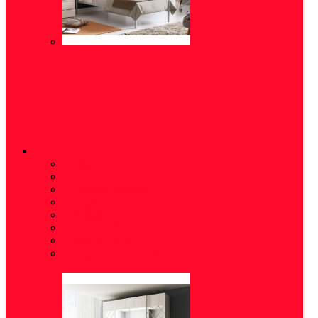
ШКАФЫ
Полки
(16)
Распашные
(15)
Стеллажи (шкафы)
(5)
Шкафы-купе
(10)
Угловые
(5)
Пеналы
(18)
Шкаф-витрина
(2)
Шкаф навесной
(6)