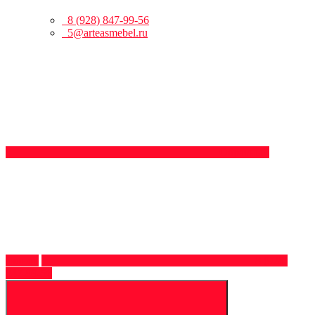
8 (928) 847-99-56
5@arteasmebel.ru
Обратный
звонок
8 (928)
847-99-56