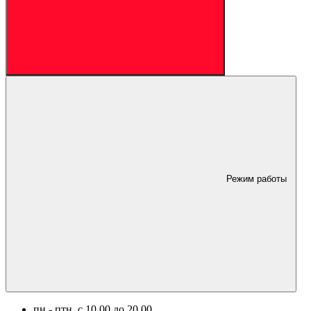
Режим работы
пн.- птн. c 10.00 до 20.00