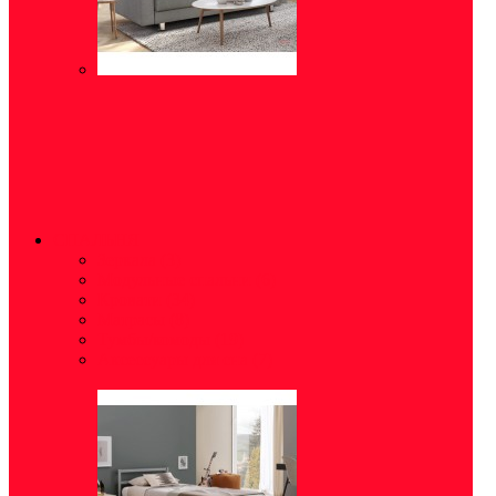
СПАЛЬНЯ
Зеркала
(3)
Модульные спальни
(6)
Кровати
(34)
Матрасы
(8)
Тумбы/комоды
(19)
Аксессуары для сна
(7)