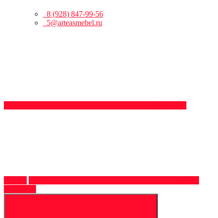
8 (928) 847-99-56
5@arteasmebel.ru
Обратный
звонок
8 (928)
847-99-56