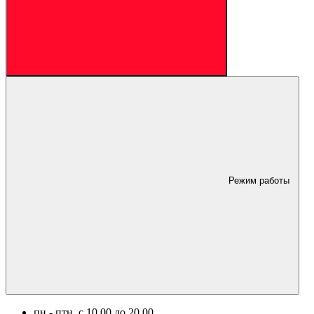
Режим работы
пн.- птн. c 10.00 до 20.00