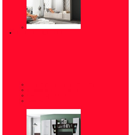
ГОСТИНЫЕ/СТЕНКИ
Готовые решения для гостиных
(24)
Модульные гостиные
(5)
Тумбы под ТВ
(14)
Комоды
(24)