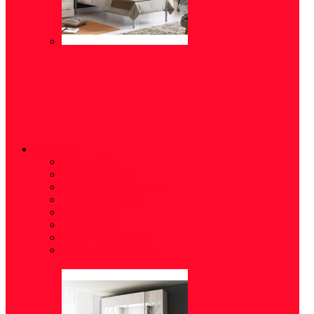
ШКАФЫ
Полки
(16)
Распашные
(15)
Стеллажи (шкафы)
(5)
Шкафы-купе
(10)
Угловые
(5)
Пеналы
(18)
Шкаф-витрина
(2)
Шкаф навесной
(6)