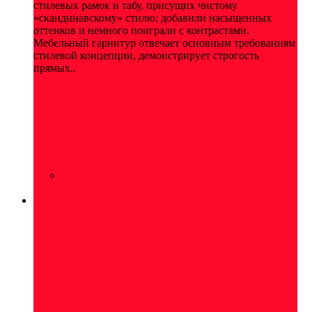
стилевых рамок и табу, присущих чистому
«скандинавскому» стилю: добавили насыщенных
оттенков и немного поиграли с контрастами.
Мебельный гарнитур отвечает основным требованиям
стилевой концепции, демонстрирует строгость
прямых..
Кухня квадро (модули)
(122)
Кухня Корато
(310)