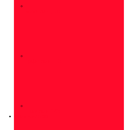
Белый скин
(101)
Графит скин
(110)
Пудра скин
(120)
Кухня Ройс
(108)