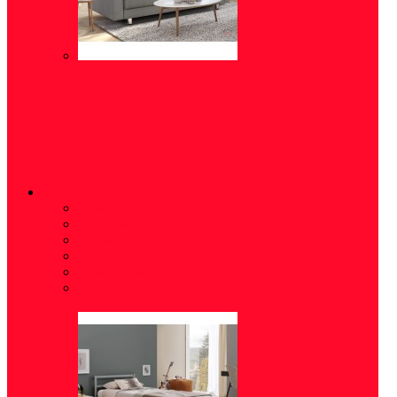
СПАЛЬНЯ
Зеркала
(3)
Модульные спальни
(6)
Кровати
(34)
Матрасы
(8)
Тумбы/комоды
(19)
Аксессуары для сна
(7)