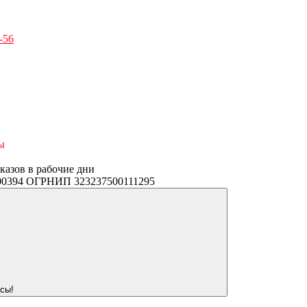
-56
ы
аказов в рабочие дни
3400394 ОГРНИП 323237500111295
сы!