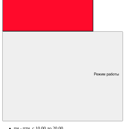
Режим работы
пн.- птн. c 10.00 до 20.00