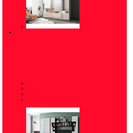
ГОСТИНЫЕ/СТЕНКИ
Готовые решения для гостиных
(24)
Модульные гостиные
(5)
Тумбы под ТВ
(14)
Комоды
(24)