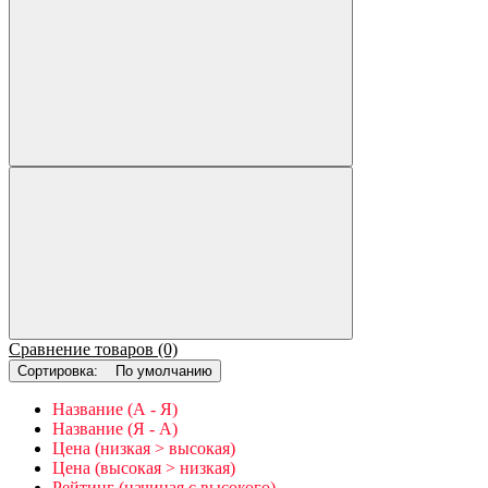
Сравнение товаров (0)
Сортировка:
По умолчанию
Название (А - Я)
Название (Я - А)
Цена (низкая > высокая)
Цена (высокая > низкая)
Рейтинг (начиная с высокого)