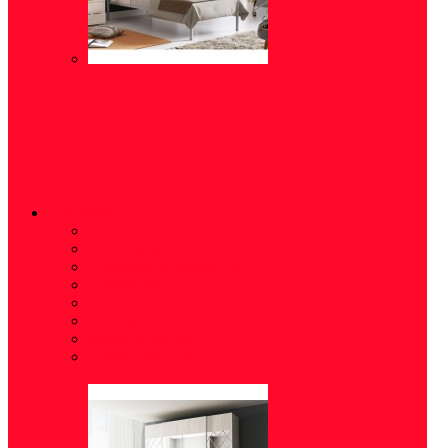
ШКАФЫ
Полки
(16)
Распашные
(15)
Стеллажи (шкафы)
(5)
Шкафы-купе
(10)
Угловые
(5)
Пеналы
(18)
Шкаф-витрина
(2)
Шкаф навесной
(6)