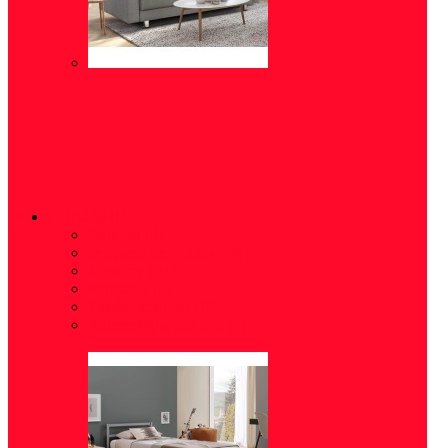
СПАЛЬНЯ
Зеркала
(3)
Модульные спальни
(6)
Кровати
(34)
Матрасы
(8)
Тумбы/комоды
(19)
Аксессуары для сна
(7)