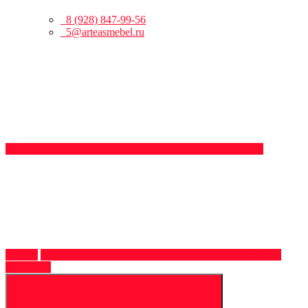
8 (928) 847-99-56
5@arteasmebel.ru
Обратный
звонок
8 (928)
847-99-56